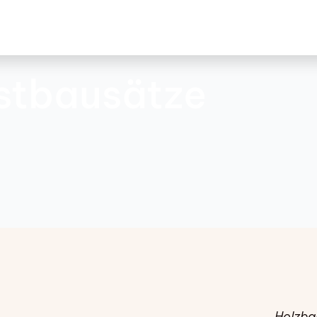
stbausätze
Holzba