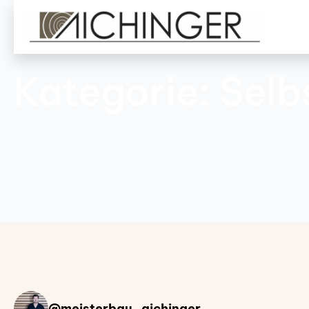
Kategorie:
Selb
@meisterbau_aichinger