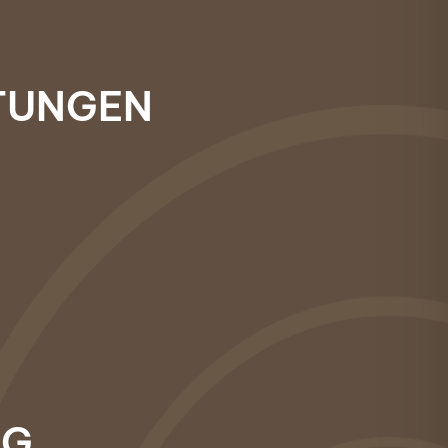
Vergleichsangeboten des
Mitbewerbs.
Die Firma Aichinger zeichnet sich
durch fachliche Kompetenz,
STUNGEN
Genauigkeit und Zuverlässigkeit aus,
alle Mitarbeiter waren freundlich,
hilfsbereit und die Baustelle wurde
sauber und ordentlich
abgeschlossen. Wir sind sehr
zufrieden und bedanken uns auf
diesem Weg bei der Firma Aichinger!
OG