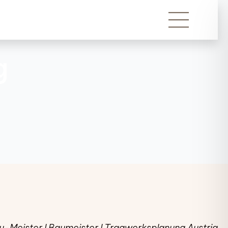
g
u-Meister I Baumeister I Tragwerksplanung Austria