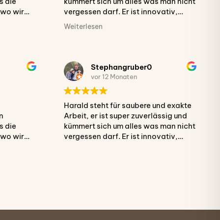
s die
kümmert sich um alles was man nicht
 wo wir
vergessen darf. Er ist innovativ,
sche
umgänglich und steht zu seinem
Weiterlesen
iche
Wort. Ich kann ihn 100%ig weiter
cht
empfehlen.
er Firma
Stephangruber0
 Trotz
vor 12 Monaten
eis
Harald steht für saubere und exakte
n
Arbeit, er ist super zuverlässig und
et sich
s die
kümmert sich um alles was man nicht
z,
 wo wir
vergessen darf. Er ist innovativ,
gkeit aus,
sche
umgänglich und steht zu seinem
ndlich,
iche
Wort. Ich kann ihn 100%ig weiter
le wurde
cht
empfehlen.
ehr
er Firma
s auf
 Trotz
Aichinger!
eis