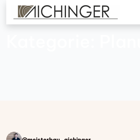
Kategorie:
Plan
@meisterbau_aichinger